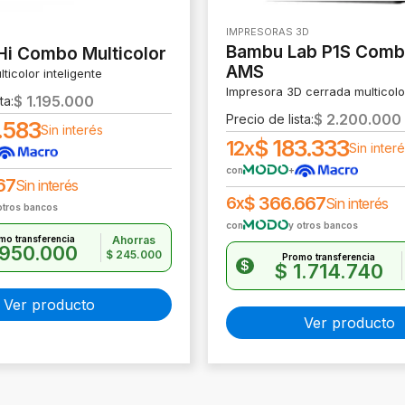
IMPRESORAS 3D
Bambu Lab P1S Comb
 Hi Combo Multicolor
AMS
ticolor inteligente
Impresora 3D cerrada multicolo
$
1.195.000
ta:
$
2.200.000
Precio de lista:
.583
Sin interés
$
183.333
12x
Sin inter
con
+
67
Sin interés
$
366.667
6x
Sin interés
otros bancos
con
y otros bancos
mo transferencia
Ahorras
950.000
$
245.000
Promo transferencia
$
$
1.714.740
Ver producto
Ver producto