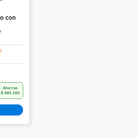
o con
r
és
Ahorras
$
485.260