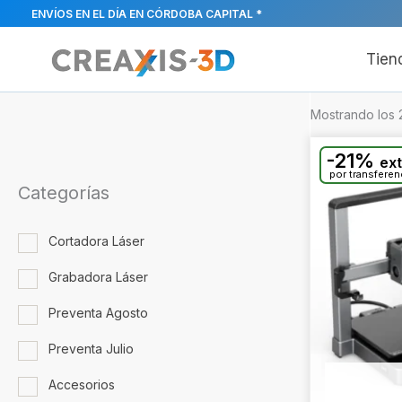
Ir
ENVÍOS EN EL DÍA EN CÓRDOBA CAPITAL *
al
contenido
Tien
Mostrando los 
-21%
ex
por transferen
Categorías
Cortadora Láser
Grabadora Láser
Preventa Agosto
Preventa Julio
Accesorios