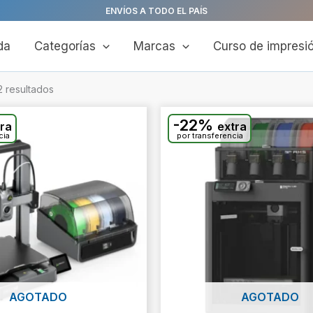
ENVÍOS A TODO EL PAÍS
da
Categorías
Marcas
Curso de impresi
2 resultados
-22%
tra
extra
cia
por transferencia
AGOTADO
AGOTADO