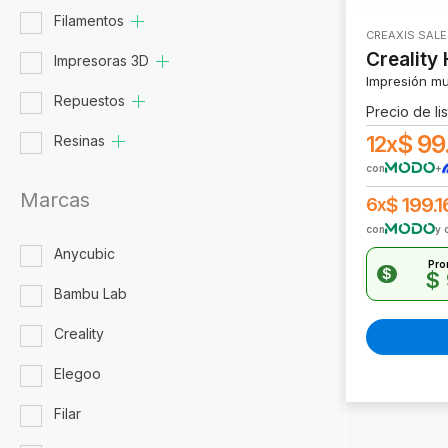
Filamentos
CREAXIS SALE
Creality
Impresoras 3D
Impresión mul
Repuestos
Precio de lis
$
99
12x
Resinas
con
+
Marcas
$
199.1
6x
con
y 
Anycubic
Pro
$
$
Bambu Lab
Creality
Elegoo
Filar