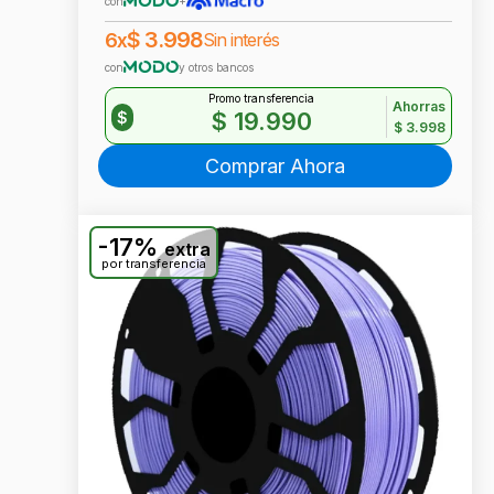
con
+
$
3.998
6x
Sin interés
con
y otros bancos
Promo transferencia
Ahorras
$
19.990
$
$
3.998
Comprar Ahora
-17%
extra
por transferencia