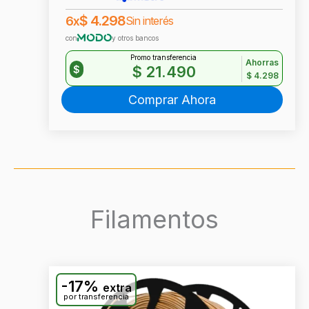
$
4.298
6x
Sin interés
con
y otros bancos
Promo transferencia
Ahorras
$
21.490
$
$
4.298
Comprar Ahora
Filamentos
-17%
extra
por transferencia