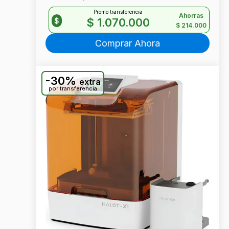
Promo transferencia
Ahorras
$
1.070.000
$
$
214.000
Comprar Ahora
-30%
extra
por transferencia