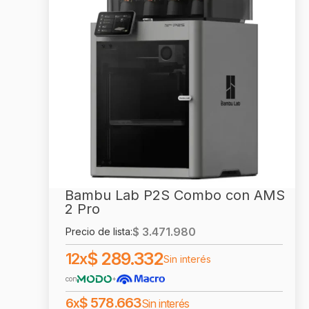
Bambu Lab P2S Combo con AMS
2 Pro
$
3.471.980
Precio de lista:
$
289.332
12x
Sin interés
con
+
$
578.663
6x
Sin interés