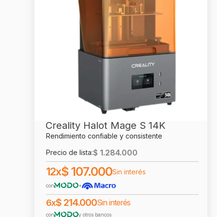
Creality Halot Mage S 14K
Rendimiento confiable y consistente
$
1.284.000
Precio de lista:
$
107.000
12x
Sin interés
con
+
$
214.000
6x
Sin interés
con
y otros bancos