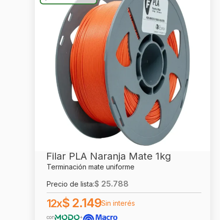
Filar PLA Naranja Mate 1kg
Terminación mate uniforme
$
25.788
Precio de lista:
$
2.149
12x
Sin interés
con
+