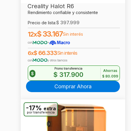
Creality Halot R6
Rendimiento confiable y consistente
$
397.999
Precio de lista:
$
33.167
12x
Sin interés
con
+
$
66.333
6x
Sin interés
con
y otros bancos
Promo transferencia
Ahorras
$
317.900
$
$
80.099
Comprar Ahora
-17%
extra
por transferencia