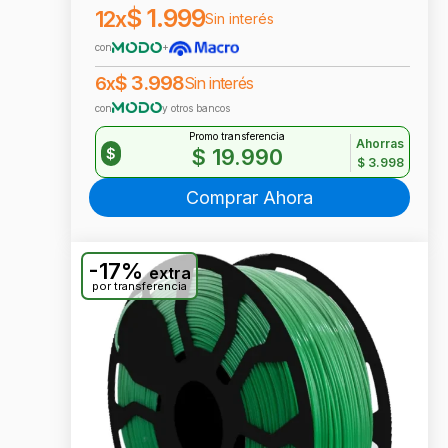
$
1.999
12x
Sin interés
con
+
$
3.998
6x
Sin interés
con
y otros bancos
Promo transferencia
Ahorras
$
19.990
$
$
3.998
Comprar Ahora
-17%
extra
por transferencia