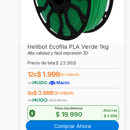
Hellbot Ecofila PLA Verde 1kg
Alta calidad y fácil impresión 3D
$
23.988
Precio de lista:
$
1.999
12x
Sin interés
con
+
$
3.998
6x
Sin interés
con
y otros bancos
Promo transferencia
Ahorras
$
19.990
$
$
3.998
Comprar Ahora