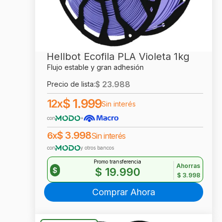
Hellbot Ecofila PLA Violeta 1kg
Flujo estable y gran adhesión
$
23.988
Precio de lista:
$
1.999
12x
Sin interés
con
+
$
3.998
6x
Sin interés
con
y otros bancos
Promo transferencia
Ahorras
$
19.990
$
$
3.998
Comprar Ahora