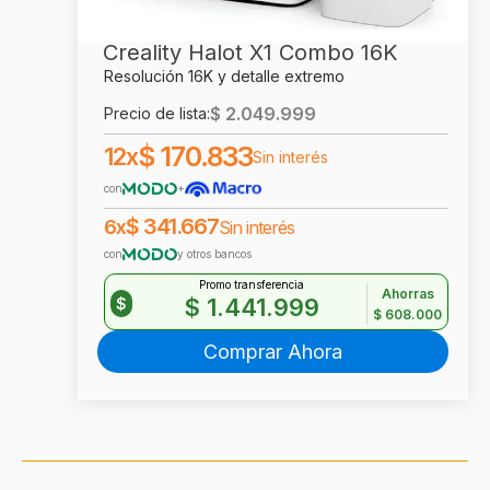
Creality Halot X1 Combo 16K
Resolución 16K y detalle extremo
$
2.049.999
Precio de lista:
$
170.833
12x
Sin interés
con
+
$
341.667
6x
Sin interés
con
y otros bancos
Promo transferencia
Ahorras
$
1.441.999
$
$
608.000
Comprar Ahora