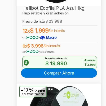
Hellbot Ecofila PLA Azul 1kg
Flujo estable y gran adhesión
$
23.988
Precio de lista:
$
1.999
12x
Sin interés
con
+
$
3.998
6x
Sin interés
con
y otros bancos
Promo transferencia
Ahorras
$
19.990
$
$
3.998
Comprar Ahora
-17%
extra
por transferencia