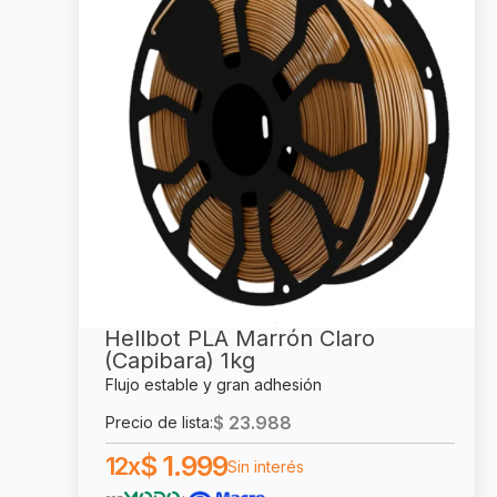
Hellbot PLA Marrón Claro
(Capibara) 1kg
Flujo estable y gran adhesión
$
23.988
Precio de lista:
$
1.999
12x
Sin interés