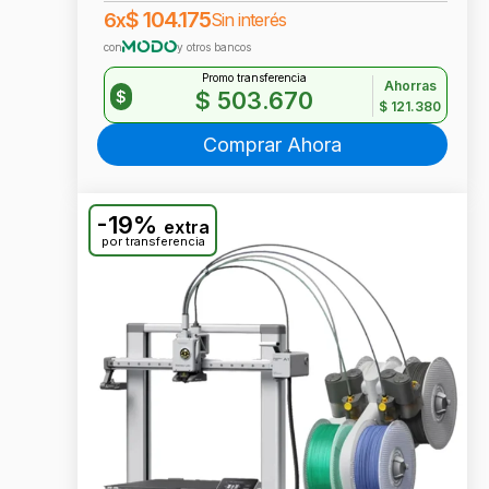
$
104.175
6x
Sin interés
con
y otros bancos
Promo transferencia
Ahorras
$
503.670
$
$
121.380
Comprar Ahora
-19%
extra
por transferencia