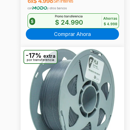
$
4.998
6x
Sin interés
con
y otros bancos
Promo transferencia
Ahorras
$
24.990
$
$
4.998
Comprar Ahora
-17%
extra
por transferencia