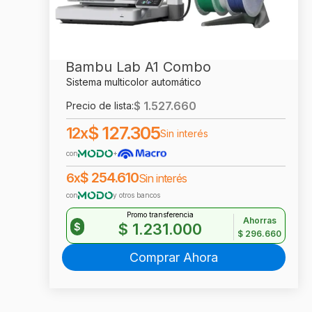
Bambu Lab A1 Combo
Sistema multicolor automático
$
1.527.660
Precio de lista:
$
127.305
12x
Sin interés
con
+
$
254.610
6x
Sin interés
con
y otros bancos
Promo transferencia
Ahorras
$
1.231.000
$
$
296.660
Comprar Ahora