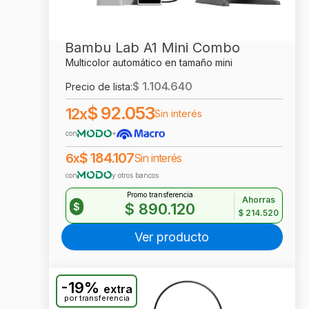
Bambu Lab A1 Mini Combo
Multicolor automático en tamaño mini
$
1.104.640
Precio de lista:
$
92.053
12x
Sin interés
con
+
$
184.107
6x
Sin interés
con
y otros bancos
Promo transferencia
Ahorras
$
890.120
$
$
214.520
Ver producto
-19%
extra
por transferencia