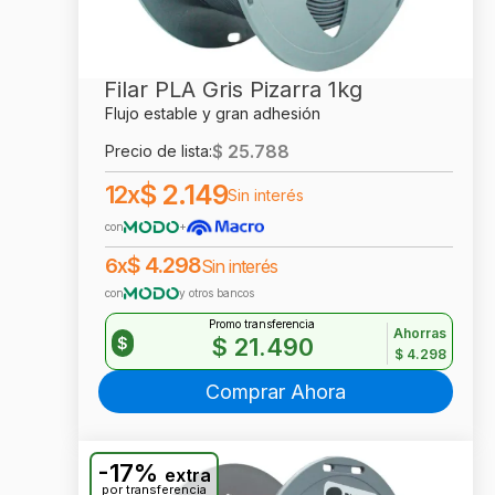
Filar PLA Gris Pizarra 1kg
Flujo estable y gran adhesión
$
25.788
Precio de lista:
$
2.149
12x
Sin interés
con
+
$
4.298
6x
Sin interés
con
y otros bancos
Promo transferencia
Ahorras
$
21.490
$
$
4.298
Comprar Ahora
-17%
extra
por transferencia