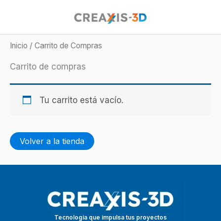
Ir
al
contenido
Inicio
/ Carrito de Compras
Carrito de compras
Tu carrito está vacío.
Volver a la tienda
Tecnología que impulsa tus proyectos