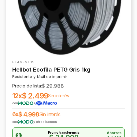
Marcas
Repuestos
Anycubic
Resinas
Bambu Lab
Creality
Elegoo
Filar
FILAMENTOS
Hellbot
Hellbot Ecofila PETG Gris 1kg
Resistente y fácil de imprimir
Kasseld
$
29.988
Precio de lista:
Snapmaker
$
2.499
12x
Sin interés
con
+
$
4.998
6x
Sin interés
con
y otros bancos
Promo transferencia
Ahorras
$