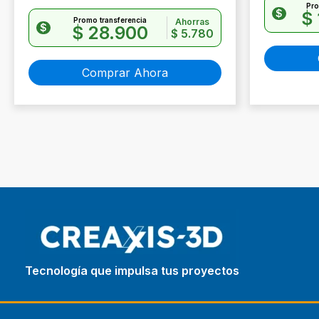
Pro
$
$
Promo transferencia
Ahorras
$
$
28.900
$
5.780
Comprar Ahora
Tecnología que impulsa tus proyectos