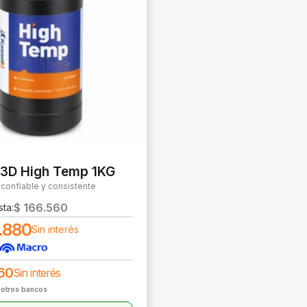
 3D High Temp 1KG
confiable y consistente
$
166.560
sta:
.880
Sin interés
60
Sin interés
 otros bancos