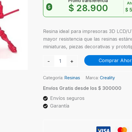
Promo transferencia
Ah
$
28.900
$
$
5
Resina ideal para impresoras 3D LCD/U
mayor resistencia que las resinas está
miniaturas, piezas decorativas y prototi
Creality
Comprar Ahor
-
+
Standard
Plus
500gr
Categoría:
Resinas
Marca:
Creality
Rojo
Transparente
Envíos Gratis desde los $ 300000
cantidad
Envíos seguros
Garantía