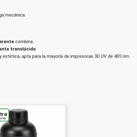
rga mecánica.
parente
combina
lante translúcido
.
y estética, apta para la mayoría de impresoras 3D UV de 405 nm.
tra
ncia