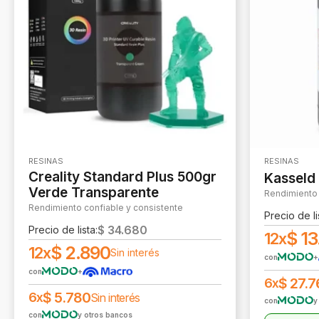
RESINAS
RESINAS
Creality Standard Plus 500gr
Kasseld
Verde Transparente
Rendimiento 
Rendimiento confiable y consistente
Precio de li
$
34.680
Precio de lista:
$
13
12x
$
2.890
12x
Sin interés
con
+
con
+
$
27.7
6x
$
5.780
6x
Sin interés
con
y
con
y otros bancos