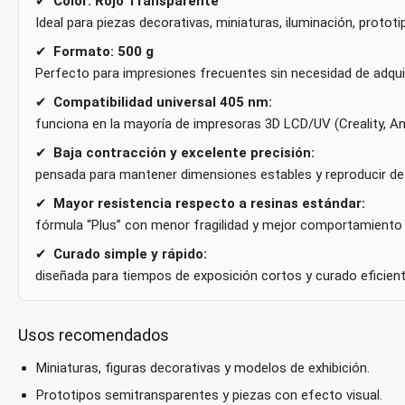
✔
Color: Rojo Transparente
Ideal para piezas decorativas, miniaturas, iluminación, proto
✔
Formato: 500 g
Perfecto para impresiones frecuentes sin necesidad de adquir
✔
Compatibilidad universal 405 nm:
funciona en la mayoría de impresoras 3D LCD/UV (Creality, Any
✔
Baja contracción y excelente precisión:
pensada para mantener dimensiones estables y reproducir det
✔
Mayor resistencia respecto a resinas estándar:
fórmula “Plus” con menor fragilidad y mejor comportamiento e
✔
Curado simple y rápido:
diseñada para tiempos de exposición cortos y curado eficien
Usos recomendados
Miniaturas, figuras decorativas y modelos de exhibición.
Prototipos semitransparentes y piezas con efecto visual.