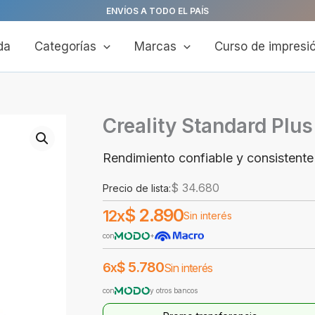
ENVÍOS A TODO EL PAÍS
da
Categorías
Marcas
Curso de impresi
Creality Standard Plu
Rendimiento confiable y consistente
$
34.680
Precio de lista:
$
2.890
12x
Sin interés
con
+
$
5.780
6x
Sin interés
con
y otros bancos