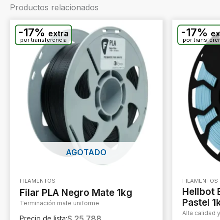
Productos relacionados
-17%
-17%
extra
ex
por transferencia
por transfere
AGOTADO
FILAMENTOS
FILAMENTOS
Hellbot 
Filar PLA Negro Mate 1kg
Pastel 1
Terminación mate uniforme
Alta calidad 
$
25.788
Precio de lista: