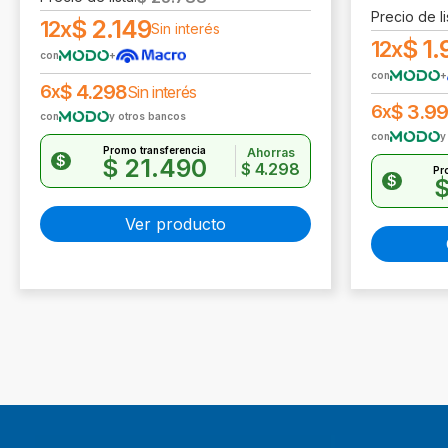
Precio de li
$
2.149
12x
Sin interés
$
1.
12x
con
+
con
+
$
4.298
6x
Sin interés
$
3.9
6x
con
y otros bancos
con
y
Promo transferencia
Ahorras
$
$
21.490
$
4.298
Pr
$
Ver producto