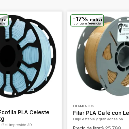
-17%
tra
extra
ncia
por transferencia
FILAMENTOS
Ecofila PLA Celeste
Filar PLA Café con L
kg
Flujo estable y gran adhesión
y fácil impresión 3D
$
25.788
Precio de lista: