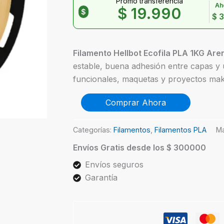
Promo transferencia
Ah
$
19.990
$
$
3
Filamento Hellbot Ecofila PLA 1KG Are
estable, buena adhesión entre capas y 
funcionales, maquetas y proyectos ma
Hellbot
Comprar Ahora
Ecofila
PLA
Arena
Categorías:
Filamentos
,
Filamentos PLA
Ma
Pastel
Envíos Gratis desde los $ 300000
1kg
cantidad
Envíos seguros
Garantía