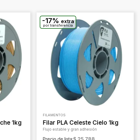
-17%
extra
por transferencia
FILAMENTOS
eche 1kg
Filar PLA Celeste Cielo 1kg
Flujo estable y gran adhesión
$
25.788
Precio de lista: