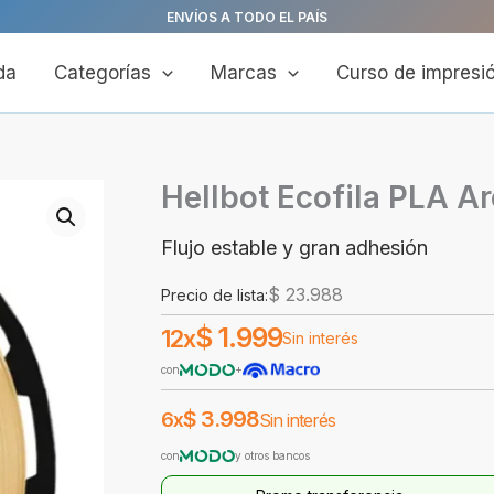
ENVÍOS A TODO EL PAÍS
da
Categorías
Marcas
Curso de impresi
Hellbot Ecofila PLA Ar
Flujo estable y gran adhesión
$
23.988
Precio de lista:
$
1.999
12x
Sin interés
con
+
$
3.998
6x
Sin interés
con
y otros bancos