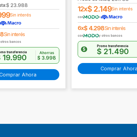
$
23.988
sta:
$
2.149
12x
Sin interés
999
Sin interés
con
+
$
4.298
6x
Sin interés
98
Sin interés
con
y otros bancos
 otros bancos
Promo transferencia
$
$
21.490
omo transferencia
Ahorras
$
19.990
$
3.998
Comprar Ahor
Comprar Ahora