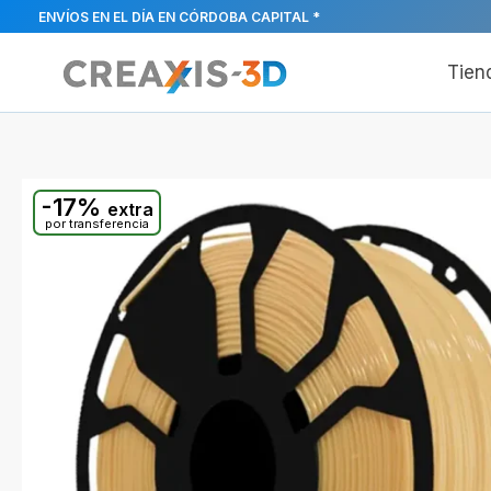
Ir
ENVÍOS EN EL DÍA EN CÓRDOBA CAPITAL *
al
contenido
Tien
-17%
extra
por transferencia