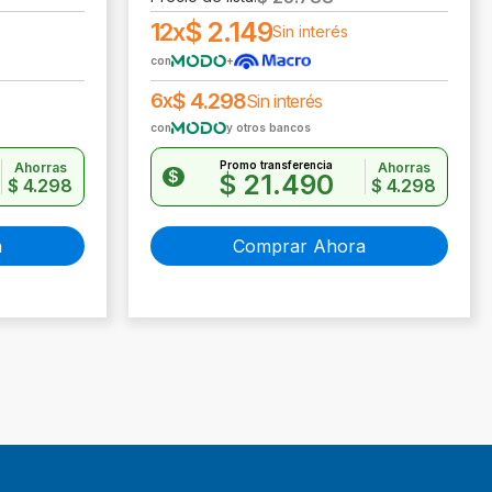
$
2.149
12x
Sin interés
con
+
$
4.298
6x
Sin interés
con
y otros bancos
Promo transferencia
Ahorras
Ahorras
$
$
21.490
$
4.298
$
4.298
a
Comprar Ahora