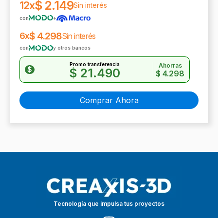
$
2.149
12x
Sin interés
con
+
$
4.298
6x
Sin interés
con
y otros bancos
Promo transferencia
Ahorras
$
$
21.490
$
4.298
Comprar Ahora
Tecnología que impulsa tus proyectos