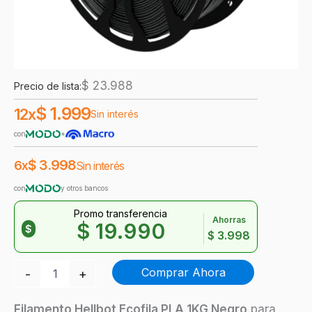
$
23.988
Precio de lista:
$
1.999
12x
Sin interés
con
+
$
3.998
6x
Sin interés
con
y otros bancos
Promo transferencia
Ahorras
$
19.990
$
$
3.998
Hellbot
Comprar Ahora
-
+
Ecofila
PLA
Negro
Filamento Hellbot Ecofila PLA 1KG Negro
para