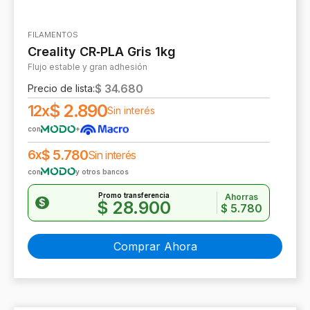
FILAMENTOS
Creality CR‑PLA Gris 1kg
Flujo estable y gran adhesión
$
34.680
Precio de lista:
$
2.890
12x
Sin interés
con
+
$
5.780
6x
Sin interés
con
y otros bancos
Promo transferencia
Ahorras
$
$
28.900
$
5.780
Comprar Ahora