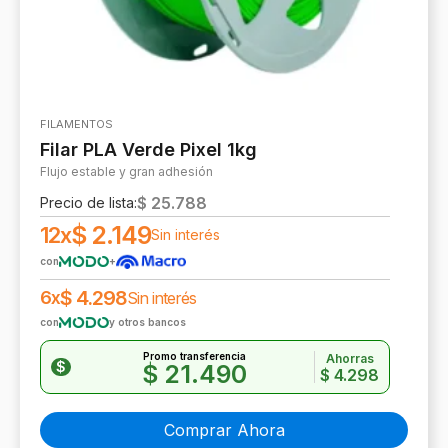
FILAMENTOS
Filar PLA Verde Pixel 1kg
Flujo estable y gran adhesión
$
25.788
Precio de lista:
$
2.149
12x
Sin interés
con
+
$
4.298
6x
Sin interés
con
y otros bancos
Promo transferencia
Ahorras
$
$
21.490
$
4.298
Comprar Ahora