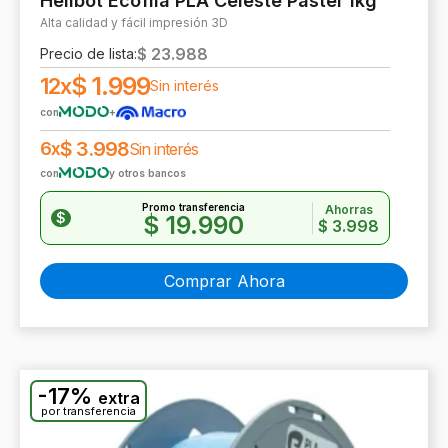
Hellbot Ecofila PLA Celeste Pastel 1kg
Alta calidad y fácil impresión 3D
$
23.988
Precio de lista:
$
1.999
12x
Sin interés
con
+
$
3.998
6x
Sin interés
con
y otros bancos
Promo transferencia
Ahorras
$
$
19.990
$
3.998
Comprar Ahora
-17%
extra
por transferencia