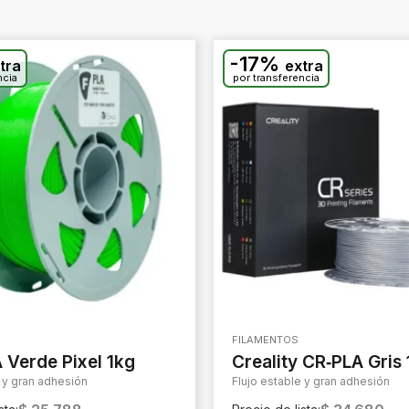
-17%
tra
extra
ncia
por transferencia
FILAMENTOS
A Verde Pixel 1kg
Creality CR‑PLA Gris
e y gran adhesión
Flujo estable y gran adhesión