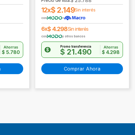
$
25.788
Precio de lista:
$
2.149
12x
Sin interés
con
+
$
4.298
6x
Sin interés
con
y otros bancos
Promo transferencia
Ahorras
Ahorras
$
$
21.490
$
5.780
$
4.298
a
Comprar Ahora