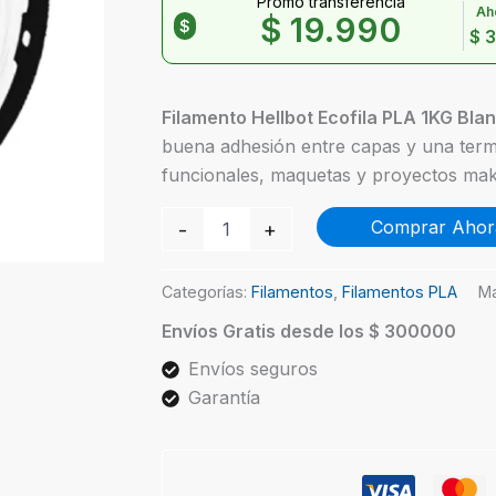
Promo transferencia
Ah
$
19.990
$
$
3
Filamento Hellbot Ecofila PLA 1KG Bla
buena adhesión entre capas y una termi
funcionales, maquetas y proyectos ma
Hellbot
Comprar Ahor
-
+
Ecofila
PLA
Blanco
Categorías:
Filamentos
,
Filamentos PLA
Ma
1kg
cantidad
Envíos Gratis desde los $ 300000
Envíos seguros
Garantía