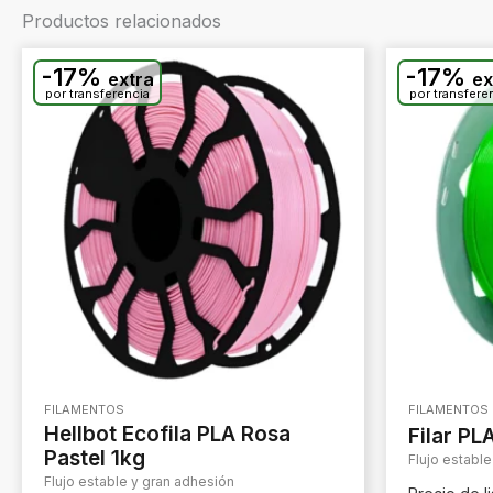
Productos relacionados
-17%
-17%
extra
ex
por transferencia
por transfere
FILAMENTOS
FILAMENTOS
Hellbot Ecofila PLA Rosa
Filar PL
Pastel 1kg
Flujo establ
Flujo estable y gran adhesión