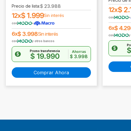
Precio de li
$
23.988
Precio de lista:
$
2.
12x
$
1.999
12x
Sin interés
con
+
con
+
$
4.29
6x
$
3.998
6x
Sin interés
con
y
con
y otros bancos
Pr
$
Promo transferencia
Ahorras
$
$
19.990
$
3.998
Comprar Ahora