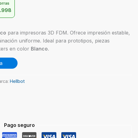
orras
.998
nco
para impresoras 3D FDM. Ofrece impresión estable,
nación uniforme. Ideal para prototipos, piezas
kers en color
Blanco
.
a
rca:
Hellbot
Pago seguro