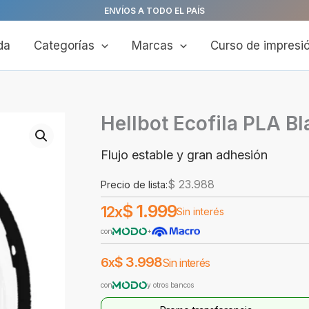
ENVÍOS A TODO EL PAÍS
da
Categorías
Marcas
Curso de impresi
Hellbot Ecofila PLA Bl
Flujo estable y gran adhesión
$
23.988
Precio de lista:
$
1.999
12x
Sin interés
con
+
$
3.998
6x
Sin interés
con
y otros bancos