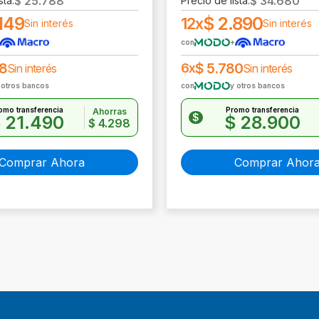
$
25.788
$
34.680
sta:
Precio de lista:
149
$
2.890
12x
Sin interés
Sin interés
con
+
8
$
5.780
6x
Sin interés
Sin interés
 otros bancos
con
y otros bancos
omo transferencia
Promo transferencia
Ahorras
$
$
21.490
$
28.900
$
4.298
Comprar Ahora
Comprar Ahor