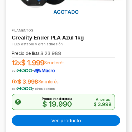
AGOTADO
FILAMENTOS
Creality Ender PLA Azul 1kg
Flujo estable y gran adhesión
$
23.988
Precio de lista:
$
1.999
12x
Sin interés
con
+
$
3.998
6x
Sin interés
con
y otros bancos
Promo transferencia
Ahorras
$
$
19.990
$
3.998
Ver producto