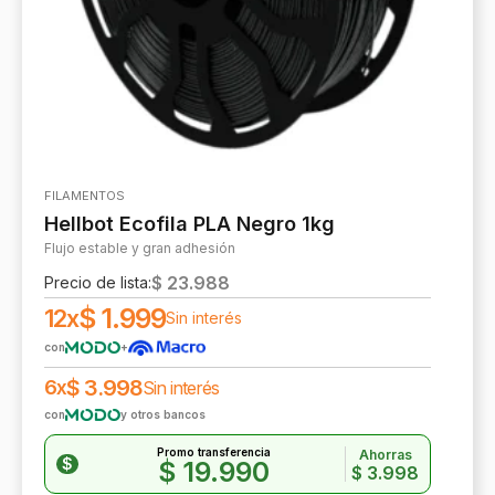
FILAMENTOS
Hellbot Ecofila PLA Negro 1kg
Flujo estable y gran adhesión
$
23.988
Precio de lista:
$
1.999
12x
Sin interés
con
+
$
3.998
6x
Sin interés
con
y otros bancos
Promo transferencia
Ahorras
$
$
19.990
$
3.998