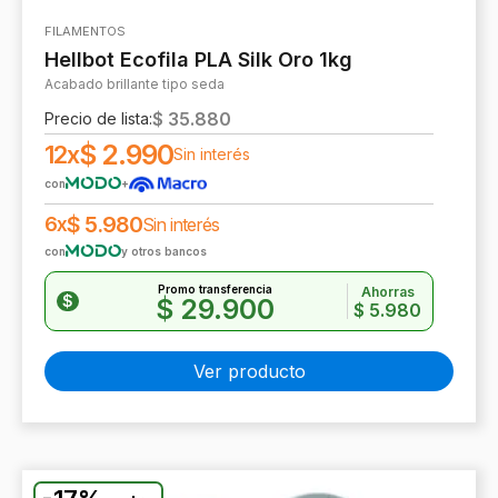
FILAMENTOS
Hellbot Ecofila PLA Silk Oro 1kg
Acabado brillante tipo seda
$
35.880
Precio de lista:
$
2.990
12x
Sin interés
con
+
$
5.980
6x
Sin interés
con
y otros bancos
Promo transferencia
Ahorras
$
$
29.900
$
5.980
Ver producto