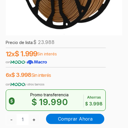
$
23.988
Precio de lista:
$
1.999
12x
Sin interés
con
+
$
3.998
6x
Sin interés
con
y otros bancos
Promo transferencia
Ahorras
$
19.990
$
$
3.998
Hellbot
Comprar Ahora
-
+
PLA
Marrón