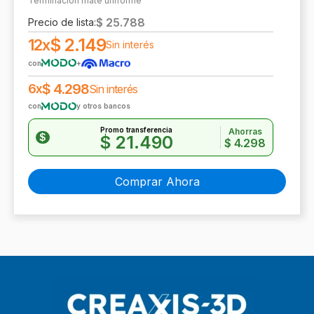
Terminación mate uniforme
$
25.788
Precio de lista:
$
2.149
12x
Sin interés
con
+
$
4.298
6x
Sin interés
con
y otros bancos
Promo transferencia
Ahorras
$
$
21.490
$
4.298
Comprar Ahora