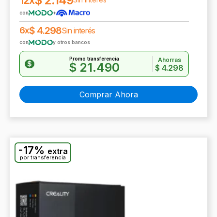
$
2.149
12x
con
+
$
4.298
6x
Sin interés
con
y otros bancos
Promo transferencia
Ahorras
$
$
21.490
$
4.298
Comprar Ahora
-17%
extra
por transferencia