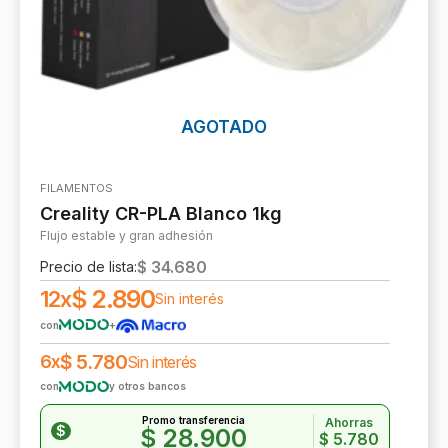
AGOTADO
FILAMENTOS
Creality CR-PLA Blanco 1kg
Flujo estable y gran adhesión
$
34.680
Precio de lista:
$
2.890
12x
Sin interés
con
+
$
5.780
6x
Sin interés
con
y otros bancos
Promo transferencia
Ahorras
$
$
28.900
$
5.780