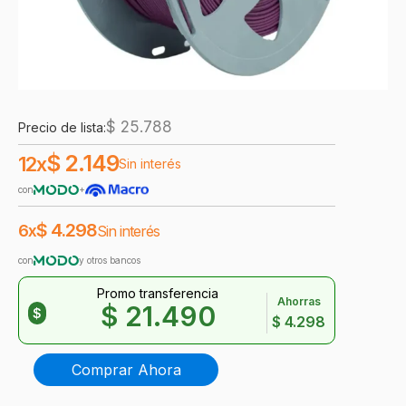
$
25.788
Precio de lista:
$
2.149
12x
Sin interés
con
+
$
4.298
6x
Sin interés
con
y otros bancos
Promo transferencia
Ahorras
$
21.490
$
$
4.298
Filar
Comprar Ahora
PLA
Uva