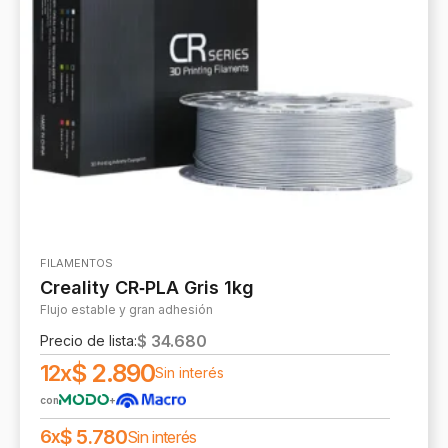
FILAMENTOS
Creality CR‑PLA Gris 1kg
Flujo estable y gran adhesión
$
34.680
Precio de lista:
$
2.890
12x
Sin interés
con
+
$
5.780
6x
Sin interés