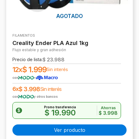
AGOTADO
FILAMENTOS
Creality Ender PLA Azul 1kg
Flujo estable y gran adhesión
$
23.988
Precio de lista:
$
1.999
12x
Sin interés
con
+
$
3.998
6x
Sin interés
con
y otros bancos
Promo transferencia
Ahorras
$
$
19.990
$
3.998
Ver producto