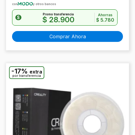
con
y otros bancos
Promo transferencia
Ahorras
$
$
28.900
$
5.780
Comprar Ahora
-17%
extra
por transferencia